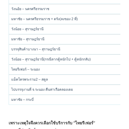
วังนอ้ย – นครศรีธรรมราช
มหาชัย – นครศรีธรรมราช + ตรัง(ลงของ 2 ที่)
วังน้อย – สุราษฎร์ธานี
มหาชัย – สุราษฎร์ธานี
บรรจุสินค้าบางนา – สุราษฎร์ธานี
วังน้อย – สุราษฎร์ธานี(กรณีลากตู้หนักไป + ตู้หนักกลับ)
ไทยรีเฟอร์ – ระนอง
แม็คโครพระราม2 – สตูล
ไปบรรจุงานที่ จ.ระนอง คืนท่าเรือคลองเตย
มหาชัย – กระบี่
เพราะเหตุใจจึงควรเลือกใช้บริการกับ “ไทยรีเฟอร์”