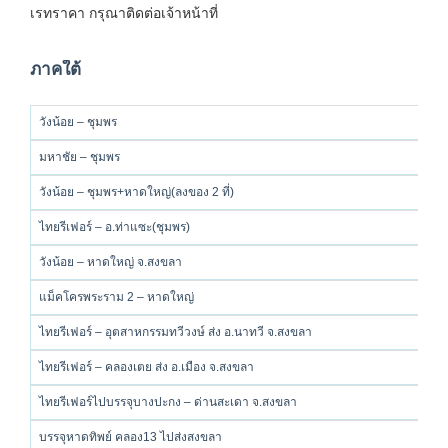
เรทราคา กรุณาติดต่อเจ้าหน้าที่
ภาคใต้
วังน้อย – ชุมพร
มหาชัย – ชุมพร
วังน้อย – ชุมพร+หาดใหญ่(ลงของ 2 ที่)
ไทยรีเฟอร์ – อ.ท่าแซะ(ชุมพร)
วังน้อย – หาดใหญ่ จ.สงขลา
แม็คโครพระราม 2 – หาดใหญ่
ไทยรีเฟอร์ – อุตสาหกรรมทวีวงษ์ ส่ง อ.นาทวี จ.สงขลา
ไทยรีเฟอร์ – คลองเตย ส่ง อ.เมือง จ.สงขลา
ไทยรีเฟอร์ไปบรรจุบางปะกง – ด่านสะเดา จ.สงขลา
บรรจุหาดทิพย์ คลอง13 ไปส่งสงขลา